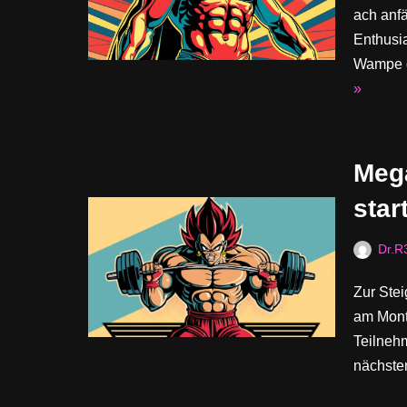
ach anfä
Enthusia
Wampe d
»
Meg
star
Dr.R
Zur Ste
am Mont
Teilneh
nächst