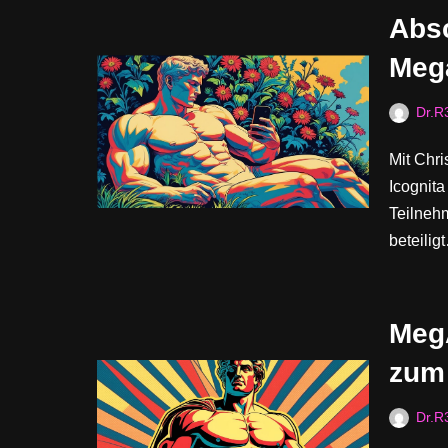
Abs
Meg
Dr.R
Mit Chr
Icognita
Teilnehm
beteili
Meg
zum
Dr.R