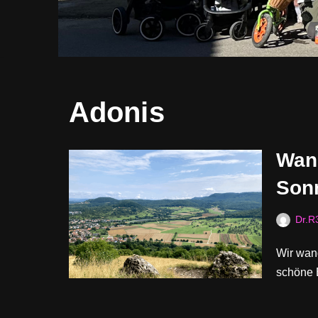
Adonis
Wan
Sonn
Dr.R
Wir wan
schöne 