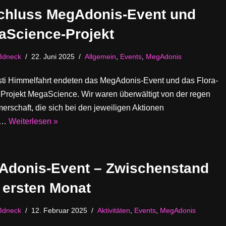
chluss MegAdonis-Event und
aScience-Projekt
3dneck
22. Juni 2025
Allgemein
,
Events
,
MegAdonis
isti Himmelfahrt endeten das MegAdonis-Event und das Flora-
 Projekt MegaScience. Wir waren überwältigt von der regen
erschaft, die sich bei den jeweiligen Aktionen
gt…
Weiterlesen »
Adonis-Event – Zwischenstand
 ersten Monat
3dneck
12. Februar 2025
Aktivitäten
,
Events
,
MegAdonis