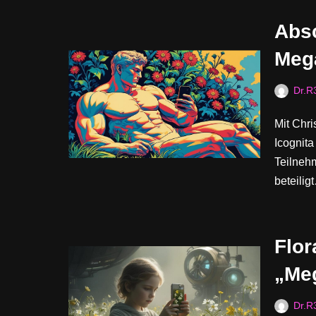
Abs
Meg
Dr.R
Mit Chr
Icognita
Teilnehm
beteili
Flor
„Me
Dr.R