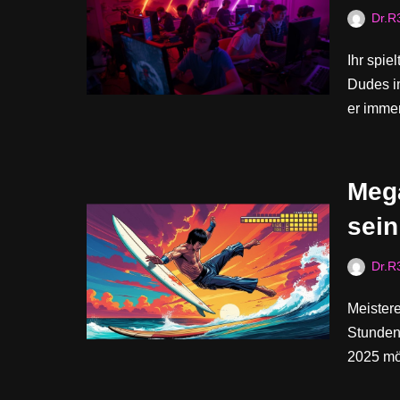
Dr.R
Ihr spie
Dudes im
er imme
Mega
sein
Dr.R
Meistere
Stunden
2025 mö