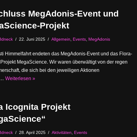
chluss MegAdonis-Event und
aScience-Projekt
3dneck
22. Juni 2025
Allgemein
,
Events
,
MegAdonis
isti Himmelfahrt endeten das MegAdonis-Event und das Flora-
 Projekt MegaScience. Wir waren überwältigt von der regen
erschaft, die sich bei den jeweiligen Aktionen
gt…
Weiterlesen »
a Icognita Projekt
gaScience“
3dneck
28. April 2025
Aktivitäten
,
Events