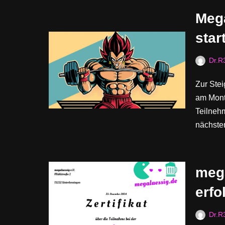
Meg
star
Dr.R
Zur Ste
am Mont
Teilneh
nächst
meg
erfo
Dr.R