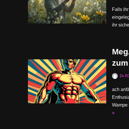
Falls ih
eingeleg
ihr sich
Meg
zum
Dr.R
ach anfä
Enthusia
Wampe d
»