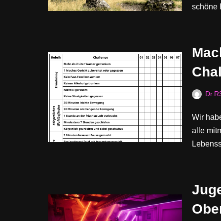
schöne 
Mach
Chal
Dr.R
Wir habe
alle mit
Lebenss
Juge
Ober