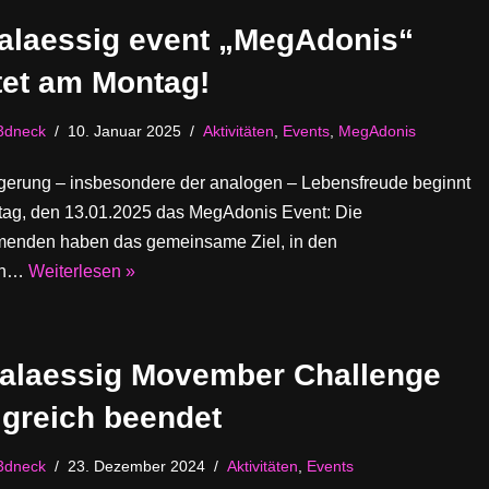
alaessig event „MegAdonis“
tet am Montag!
3dneck
10. Januar 2025
Aktivitäten
,
Events
,
MegAdonis
igerung – insbesondere der analogen – Lebensfreude beginnt
ag, den 13.01.2025 das MegAdonis Event: Die
menden haben das gemeinsame Ziel, in den
en…
Weiterlesen »
alaessig Movember Challenge
lgreich beendet
3dneck
23. Dezember 2024
Aktivitäten
,
Events