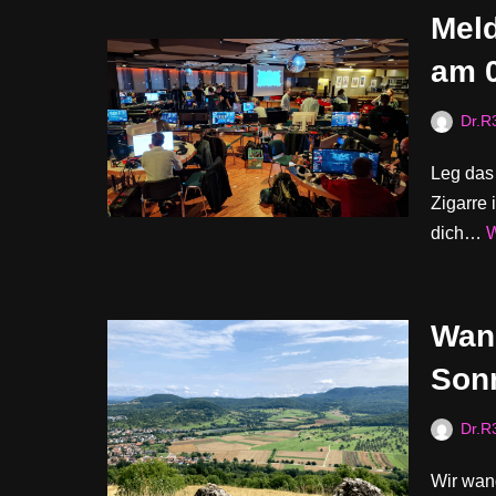
Meld
am 0
Dr.R
Leg das 
Zigarre 
dich…
W
Wan
Sonn
Dr.R
Wir wan